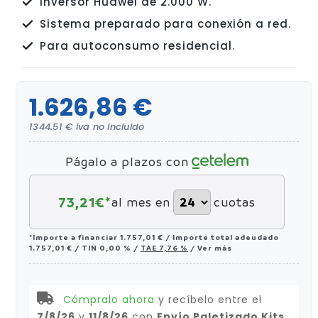
Inversor Huawei de 2.000 W.
Sistema preparado para conexión a red.
Para autoconsumo residencial.
1.626,86 €
1344.51 € iva no incluido
Págalo a plazos con
73,21
€*
al mes en
cuotas
*Importe a financiar
1.757,01 €
/
Importe total adeudado
1.757,01 €
/
TIN
0,00 %
/
TAE
7,76 %
/
Ver más
Cómpralo ahora
y recíbelo
entre el
7/8/26
y
11/8/26
con
Envío Paletizado Kits