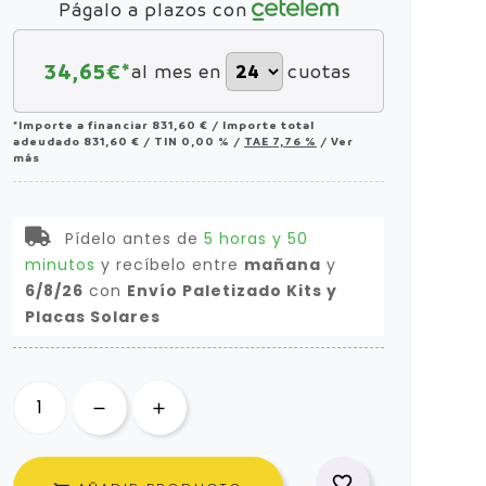
Págalo a plazos con
34,65
€*
al mes en
cuotas
*Importe a financiar
831,60 €
/
Importe total
adeudado
831,60 €
/
TIN
0,00 %
/
TAE
7,76 %
/
Ver
más
Pídelo antes de
5 horas y 50
minutos
y recíbelo
entre
mañana
y
6/8/26
con
Envío Paletizado Kits y
Placas Solares
