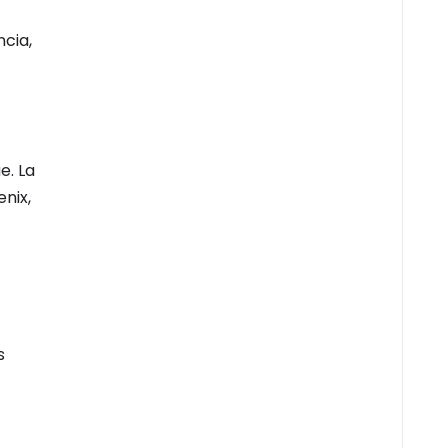
cia,
e. La
nix,
s