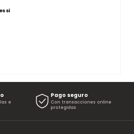
s si
go
Pago seguro
rías e
Con transacciones online
protegidas