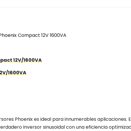
 Phoenix Compact 12V 1600VA
ompact 12V/1600VA
12V/1600VA
rsores Phoenix es ideal para innumerables aplicaciones. E
n verdadero inversor sinusoidal con una eficiencia optimiza