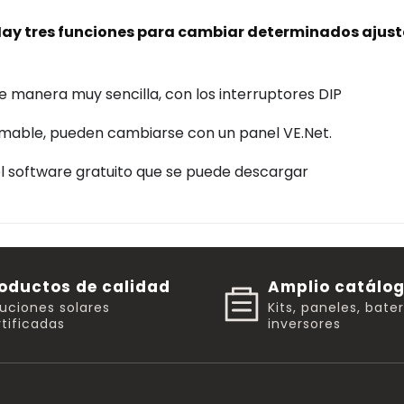
. Hay tres funciones para cambiar determinados ajuste
 manera muy sencilla, con los interruptores DIP
ramable, pueden cambiarse con un panel VE.Net.
l software gratuito que se puede descargar
oductos de calidad
Amplio catálo
luciones solares
Kits, paneles, bate
tificadas
inversores