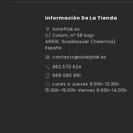
Información De La Tienda
SolarPlak.es
location_on
C/ Colom, nº 58 bajo
46610, Guadassuar (Valencia)
España
contacto@solarplak.es
email
962 570 624
call
669 080 991
smartphone
Lunes a Jueves 9:00h-13:30h
schedule
15:30h-19:00h Viernes 9:00h-14:00h