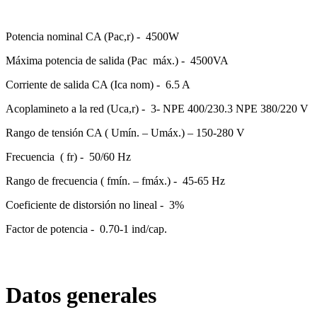
Potencia nominal CA (Pac,r) -
4500W
Máxima potencia de salida (Pac
máx.) -
4500VA
Corriente de salida CA (Ica nom) -
6.5 A
Acoplamineto a la red (Uca,r) -
3- NPE 400/230.3 NPE 380/220 V
Rango de tensión CA ( Umín. – Umáx.) – 150-280 V
Frecuencia
( fr) -
50/60 Hz
Rango de frecuencia ( fmín. – fmáx.) -
45-65 Hz
Coeficiente de distorsión no lineal -
3%
Factor de potencia -
0.70-1 ind/cap.
Datos generales