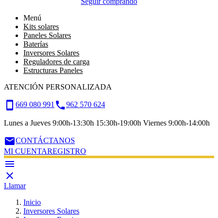
Seguir comprando
Menú
Kits solares
Paneles Solares
Baterías
Inversores Solares
Reguladores de carga
Estructuras Paneles
ATENCIÓN PERSONALIZADA
smartphone
call
669 080 991
962 570 624
Lunes a Jueves 9:00h-13:30h 15:30h-19:00h Viernes 9:00h-14:00h
email
CONTÁCTANOS
MI CUENTA
REGISTRO


Llamar
Inicio
Inversores Solares