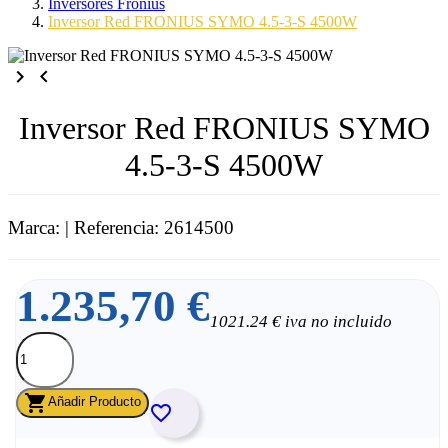
Inversores Fronius
Inversor Red FRONIUS SYMO 4.5-3-S 4500W
keyboard_arrow_right
keyboard_arrow_left
Inversor Red FRONIUS SYMO
4.5-3-S 4500W
Marca:
| Referencia: 2614500
1.235,70 €
1021.24 € iva no incluido

Añadir Producto
