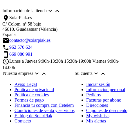


Información de la tienda
location_on
SolarPlak.es
C/ Colom, nº 58 bajo
46610, Guadassuar (Valencia)
España
email
contacto@solarplak.es
call
962 570 624
smartphone
669 080 991
schedule
Lunes a Jueves 9:00h-13:30h 15:30h-19:00h Viernes 9:00h-
14:00h




Nuestra empresa
Su cuenta
Aviso Legal
Iniciar sesión
Política de privacidad
Información personal
Política de cookies
Pedidos
Formas de pago
Facturas por abono
Financia tu compra con Cetelem
Direcciones
Condiciones de venta y servicios
Cupones de descuento
El blog de SolarPlak
My wishlists
Contacto
Mis alertas