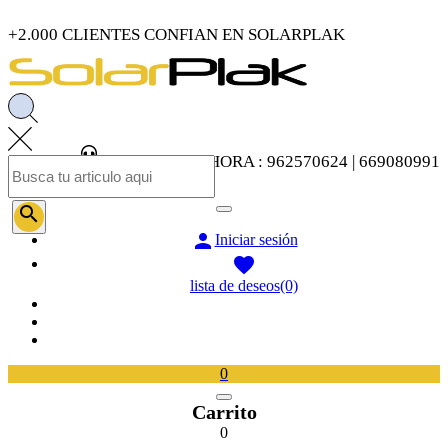
+2.000 CLIENTES CONFIAN EN SOLARPLAK
LLAMENOS AHORA : 962570624 | 669080991


Iniciar sesión

lista de deseos
(0)
0
Carrito
0