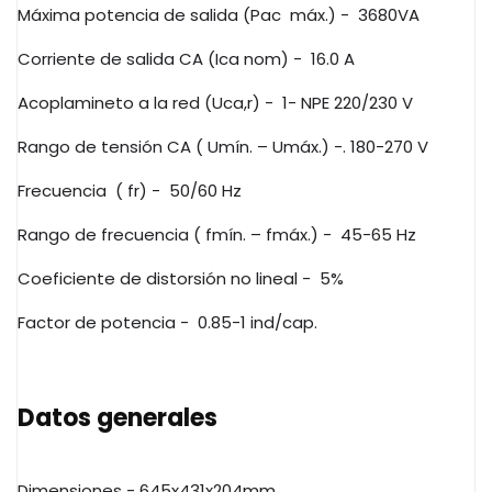
Máxima potencia de salida (Pac
máx.) -
3680VA
Corriente de salida CA (Ica nom) -
16.0 A
Acoplamineto a la red (Uca,r) -
1- NPE 220/230 V
Rango de tensión CA ( Umín. – Umáx.) -. 180-270 V
Frecuencia
( fr) -
50/60 Hz
Rango de frecuencia ( fmín. – fmáx.) -
45-65 Hz
Coeficiente de distorsión no lineal -
5%
Factor de potencia -
0.85-1 ind/cap.
Datos generales
Dimensiones - 645x431x204mm