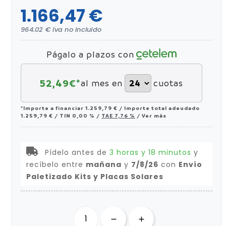
1.166,47 €
964.02 € iva no incluido
Págalo a plazos con
52,49
€*
al mes en
cuotas
*Importe a financiar
1.259,79 €
/
Importe total adeudado
1.259,79 €
/
TIN
0,00 %
/
TAE
7,76 %
/
Ver más
Pídelo antes de
3 horas y 18 minutos
y
recíbelo
entre
mañana
y
7/8/26
con
Envío
Paletizado Kits y Placas Solares