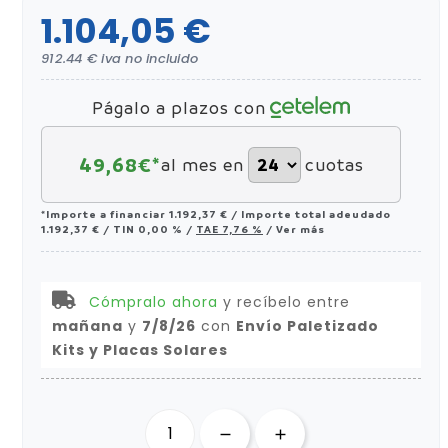
1.104,05 €
912.44 € iva no incluido
Págalo a plazos con
49,68
€*
al mes en
cuotas
*Importe a financiar
1.192,37 €
/
Importe total adeudado
1.192,37 €
/
TIN
0,00 %
/
TAE
7,76 %
/
Ver más
Cómpralo ahora
y recíbelo
entre
mañana
y
7/8/26
con
Envío Paletizado
Kits y Placas Solares