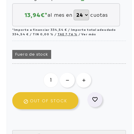
13,94
€*
al mes en
cuotas
*Importe a financiar
334,54 €
/
Importe total adeudado
334,54 €
/
TIN
0,00 %
/
TAE
7,76 %
/
Ver más
Fuera de stock

OUT OF STOCK
