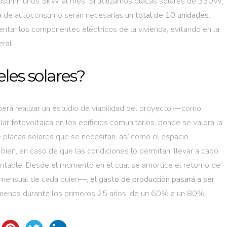
onsumir unos 3kW al mes. Si utilizamos placas solares de 330W,
taica de autoconsumo serán necesarias
un total de 10 unidades
.
entar los componentes eléctricos de la vivienda, evitando en la
eral.
eles solares?
erá realizar un estudio de viabilidad del proyecto —como
lar fotovoltaica en los edificios comunitarios, donde se valora la
 placas solares que se necesitan, así como el espacio
 bien, en caso de que las condiciones lo permitan, llevar a cabo
rentable. Desde el momento en el cual se amortice el retorno de
 mensual de cada quien—,
el gasto de producción pasará a ser
, al menos durante los primeros 25 años, de un 60% a un 80%.