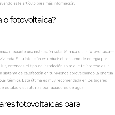
eyendo este artículo para más información.
 o fotovoltaica?
enida mediante una instalación solar térmica o una fotovoltaica—
ivienda. Si tu intención es
reducir el consumo de energía
por
a luz, entonces el tipo de instalación solar que te interesa es la
un
sistema de calefacción
en tu vivienda aprovechando la energía
olar térmica.
Esta última es muy recomendada en los lugares
de estufas y sustituirlas por radiadores de agua.
ares fotovoltaicas para