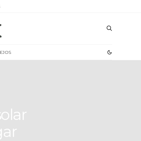
S
EJOS
olar
gar