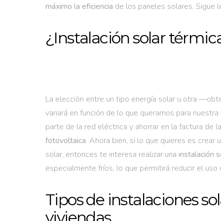
máximo la eficiencia
de los paneles solares. Sigue l
¿Instalación solar térmica
La elección entre un tipo energía solar u otra —obt
variará en función de lo que queramos para nuestra v
parte de la red eléctrica y ahorrar en la factura de l
fotovoltaica
. Ahora bien, si lo que quieres es crear 
solar, entonces te interesa realizar una
instalación s
especialmente fríos, lo que permitirá reducir el uso 
Tipos de instalaciones sol
viviendas