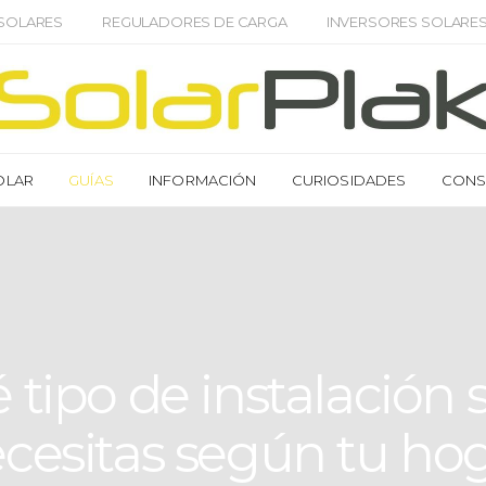
 SOLARES
REGULADORES DE CARGA
INVERSORES SOLARE
OLAR
GUÍAS
INFORMACIÓN
CURIOSIDADES
CONS
 tipo de instalación s
cesitas según tu ho