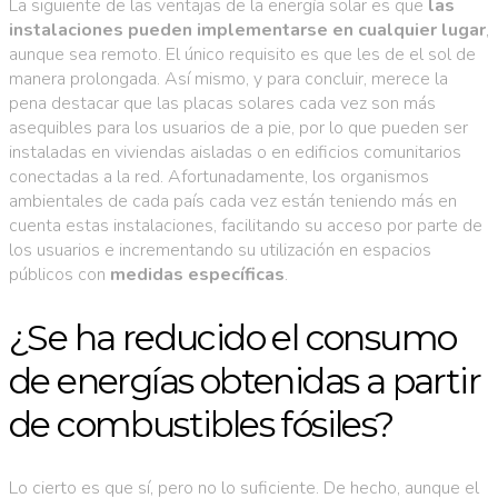
La siguiente de las ventajas de la energía solar es que
las
instalaciones pueden implementarse en cualquier lugar
,
aunque sea remoto. El único requisito es que les de el sol de
manera prolongada. Así mismo, y para concluir, merece la
pena destacar que las placas solares cada vez son más
asequibles para los usuarios de a pie, por lo que pueden ser
instaladas en viviendas aisladas o en edificios comunitarios
conectadas a la red. Afortunadamente, los organismos
ambientales de cada país cada vez están teniendo más en
cuenta estas instalaciones, facilitando su acceso por parte de
los usuarios e incrementando su utilización en espacios
públicos con
medidas específicas
.
¿Se ha reducido el consumo
de energías obtenidas a partir
de combustibles fósiles?
Lo cierto es que sí, pero no lo suficiente. De hecho, aunque el