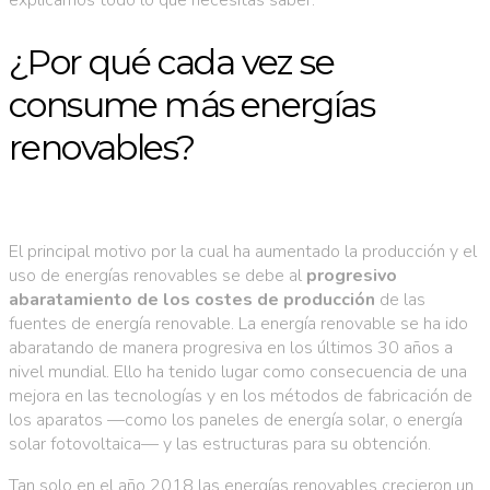
¿Por qué cada vez se
consume más energías
renovables?
El principal motivo por la cual ha aumentado la producción y el
uso de energías renovables se debe al
progresivo
abaratamiento de los costes
de producción
de las
fuentes de energía renovable. La energía renovable se ha ido
abaratando de manera progresiva en los últimos 30 años a
nivel mundial. Ello ha tenido lugar como consecuencia de una
mejora en las tecnologías y en los métodos de fabricación de
los aparatos —como los paneles de energía solar, o energía
solar fotovoltaica— y las estructuras para su obtención.
Tan solo en el año 2018 las energías renovables crecieron un