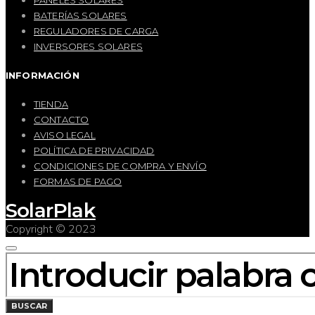
PANELES SOLARES
BATERÍAS SOLARES
REGULADORES DE CARGA
INVERSORES SOLARES
INFORMACIÓN
TIENDA
CONTACTO
AVISO LEGAL
POLÍTICA DE PRIVACIDAD
CONDICIONES DE COMPRA Y ENVÍO
FORMAS DE PAGO
SolarPlak
Copyright © 2023
BUSCAR
POR:
BUSCAR