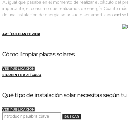
Al igual que pasaba en el momento de realizar el cálculo del pre
importante, el consumo que realizamos de energía. Cuanto más 
de una instalación de energía solar suele ser amortizado
entre 
ARTÍCULO ANTERIOR
Cómo limpiar placas solares
VER PUBLICACIÓN
SIGUIENTE ARTÍCULO
Qué tipo de instalación solar necesitas según tu
VER PUBLICACIÓN
BUSCAR
BUSCAR
POR: