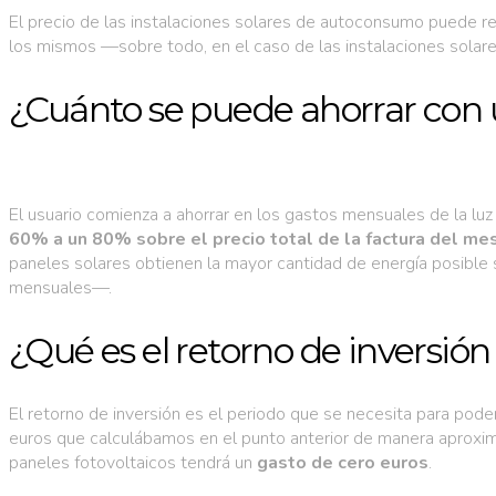
El precio de las instalaciones solares de autoconsumo puede redu
los mismos —sobre todo, en el caso de las instalaciones solare
¿Cuánto se puede ahorrar con 
El usuario comienza a ahorrar en los gastos mensuales de la lu
60% a un 80% sobre el precio total de la factura del mes
paneles solares obtienen la mayor cantidad de energía posible
mensuales—.
¿Qué es el retorno de inversión
El retorno de inversión es el periodo que se necesita para pod
euros que calculábamos en el punto anterior de manera aproximad
paneles fotovoltaicos tendrá un
gasto de cero euros
.