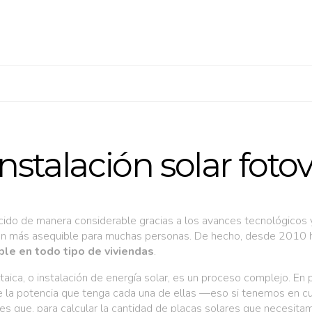
stalación solar fotov
ido de manera considerable gracias a los avances tecnológicos y
ción más asequible para muchas personas. De hecho, desde 2010 
ble en todo tipo de viviendas
.
taica, o instalación de energía solar, es un proceso complejo. En p
 la potencia que tenga cada una de ellas —eso si tenemos en cuen
 es que, para calcular la cantidad de placas solares que necesitam