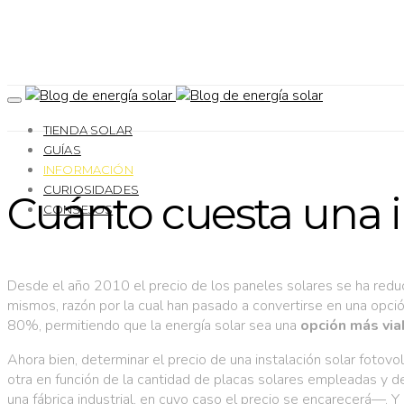
TIENDA SOLAR
GUÍAS
INFORMACIÓN
CURIOSIDADES
Cuánto cuesta una in
CONSEJOS
Desde el año 2010 el precio de los paneles solares se ha reduc
mismos, razón por la cual han pasado a convertirse en una op
80%, permitiendo que la energía solar sea una
opción más via
Ahora bien, determinar el precio de una instalación solar fotovol
otra en función de la cantidad de placas solares empleadas y de
una fábrica industrial, en cuyo caso el precio se encarecerá—. Y