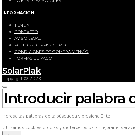
INVERSORES SOLARES
INFORMACIÓN
TIENDA
CONTACTO
AVISO LEGAL
POLÍTICA DE PRIVACIDAD
CONDICIONES DE COMPRA Y ENVÍO
FORMAS DE PAGO
SolarPlak
Copyright © 2023
BUSCAR
POR:
Ingresa las palabras de la búsqueda y presiona Enter.
Utilizamos cookies propias y de terceros para mejorar el servi