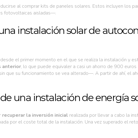
cirse al comprar kits de paneles solares. Estos incluyen los pane
s fotovoltaicas aisladas—.
una instalación solar de autoc
z desde el primer momento en el que se realiza la instalación y 
 anterior
, lo que puede equivaler a casi un ahorro de 900 euros
 sin que su funcionamiento se vea alterado—. A partir de ahí, e
 de una instalación de energía s
er
recuperar la inversión inicial
realizada por llevar a cabo la in
a por el coste total de la instalación. Una vez superado el retor