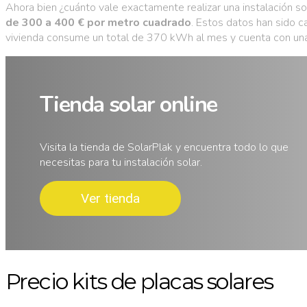
Ahora bien ¿cuánto vale exactamente realizar una instalación so
de 300 a 400 € por metro cuadrado
. Estos datos han sido 
vivienda consume un total de 370 kWh al mes y cuenta con un
Tienda solar online
Visita la tienda de SolarPlak y encuentra todo lo que
necesitas para tu instalación solar.
Ver tienda
Precio kits de placas solares