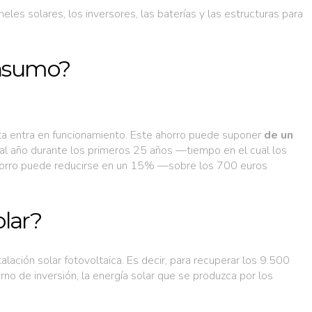
les solares, los inversores, las baterías y las estructuras para
onsumo?
esta entra en funcionamiento. Este ahorro puede suponer
de un
 al año durante los primeros 25 años —tiempo en el cual los
l ahorro puede reducirse en un 15% —sobre los 700 euros
olar?
stalación solar fotovoltaica. Es decir, para recuperar los 9.500
no de inversión, la energía solar que se produzca por los