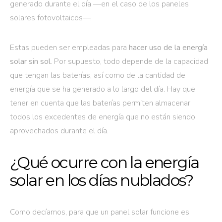
generado durante el día —en el caso de los paneles
solares fotovoltaicos—.
Estas pueden ser empleadas para
hacer uso de la energía
solar sin sol
. Por supuesto, todo depende de la capacidad
que tengan las baterías, así como de la cantidad de
energía que se ha generado a lo largo del día. Hay que
tener en cuenta que las baterías permiten almacenar
todos los excedentes de energía que no están siendo
aprovechados durante el día.
¿Qué ocurre con la energía
solar en los días nublados?
Como decíamos, para que un panel solar funcione es