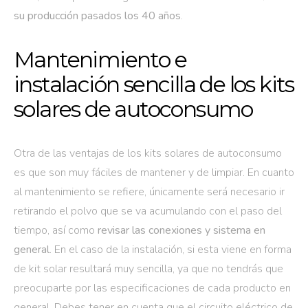
su producción pasados los 40 años
.
Mantenimiento e
instalación sencilla de los kits
solares de autoconsumo
Otra de las ventajas de los kits solares de autoconsumo
es que son muy fáciles de mantener y de limpiar. En cuanto
al mantenimiento se refiere, únicamente será necesario ir
retirando el polvo que se va acumulando con el paso del
tiempo, así como
revisar las conexiones y sistema en
general
. En el caso de la instalación, si esta viene en forma
de kit solar resultará muy sencilla, ya que no tendrás que
preocuparte por las especificaciones de cada producto en
general. Debes tener en cuenta que el circuito eléctrico de