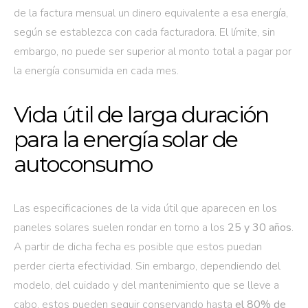
de la factura mensual un dinero equivalente a esa energía,
según se establezca con cada facturadora. El límite, sin
embargo, no puede ser superior al monto total a pagar por
la energía consumida en cada mes.
Vida útil de larga duración
para la energía solar de
autoconsumo
Las especificaciones de la vida útil que aparecen en los
paneles solares suelen rondar en torno a los
25 y 30 años
.
A partir de dicha fecha es posible que estos puedan
perder cierta efectividad. Sin embargo, dependiendo del
modelo, del cuidado y del mantenimiento que se lleve a
cabo, estos pueden seguir conservando hasta
el 80% de