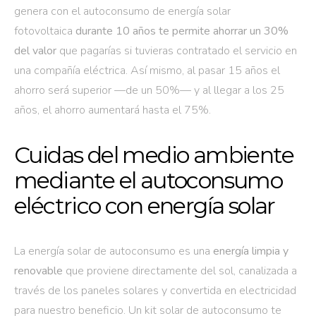
genera con el autoconsumo de energía solar
fotovoltaica
durante 10 años te permite ahorrar un 30%
del valor
que pagarías si tuvieras contratado el servicio en
una compañía eléctrica. Así mismo, al pasar 15 años el
ahorro será superior —de un 50%— y al llegar a los 25
años, el ahorro aumentará hasta el 75%.
Cuidas del medio ambiente
mediante el autoconsumo
eléctrico con energía solar
La energía solar de autoconsumo es una
energía limpia y
renovable
que proviene directamente del sol, canalizada a
través de los paneles solares y convertida en electricidad
para nuestro beneficio. Un kit solar de autoconsumo te