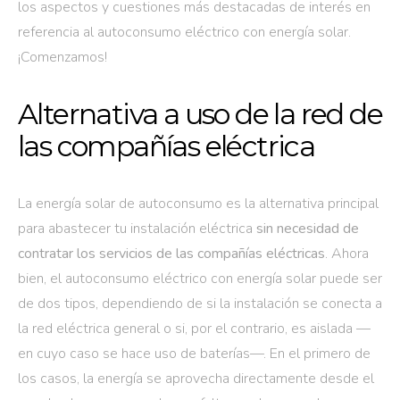
los aspectos y cuestiones más destacadas de interés en
referencia al autoconsumo eléctrico con energía solar.
¡Comenzamos!
Alternativa a uso de la red de
las compañías eléctrica
La energía solar de autoconsumo es la alternativa principal
para abastecer tu instalación eléctrica
sin necesidad de
contratar los servicios de las compañías eléctricas
. Ahora
bien, el autoconsumo eléctrico con energía solar puede ser
de dos tipos, dependiendo de si la instalación se conecta a
la red eléctrica general o si, por el contrario, es aislada —
en cuyo caso se hace uso de baterías—. En el primero de
los casos, la energía se aprovecha directamente desde el