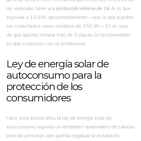
las viviendas tiene una
protección mínima de 16 A
, lo que
equivale a 3,5 kW, aproximadamente —por lo que pueden
ser conectados varios módulos de 250 W—. En el caso
de que quieras instalar más de 3 placas, lo recomendado
es que contactes con un profesional.
Ley de energía solar de
autoconsumo para la
protección de los
consumidores
Hace unos pocos años la ley de energía solar de
autoconsumo suponía un verdadero quebradero de cabeza
para las personas que querían legalizar la instalación