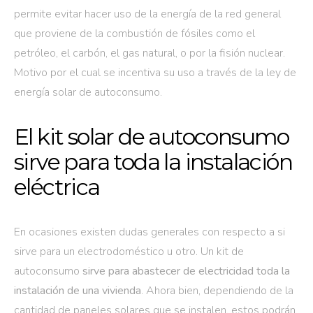
permite evitar hacer uso de la energía de la red general
que proviene de la combustión de fósiles como el
petróleo, el carbón, el gas natural, o por la fisión nuclear.
Motivo por el cual se incentiva su uso a través de la ley de
energía solar de autoconsumo.
El kit solar de autoconsumo
sirve para toda la instalación
eléctrica
En ocasiones existen dudas generales con respecto a si
sirve para un electrodoméstico u otro. Un kit de
autoconsumo
sirve para abastecer de electricidad toda la
instalación de una vivienda
. Ahora bien, dependiendo de la
cantidad de paneles solares que se instalen, estos podrán