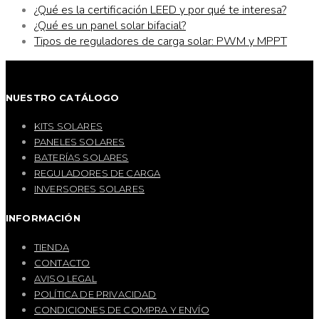
¿Qué es la certificación LEED y por qué te interesa?
¿Qué es un panel solar bifacial?
Tipos de reguladores de carga solar: PWM y MPPT
NUESTRO CATÁLOGO
KITS SOLARES
PANELES SOLARES
BATERÍAS SOLARES
REGULADORES DE CARGA
INVERSORES SOLARES
INFORMACIÓN
TIENDA
CONTACTO
AVISO LEGAL
POLÍTICA DE PRIVACIDAD
CONDICIONES DE COMPRA Y ENVÍO