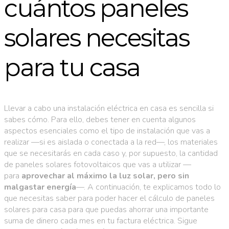
cuántos paneles
solares necesitas
para tu casa
Llevar a cabo una instalación eléctrica en casa es sencilla si
sabes cómo. Para ello, debes tener en cuenta algunos
aspectos esenciales como el tipo de instalación que vas a
realizar —si es aislada o conectada a la red—, los materiales
que se necesitarás en cada caso y, por supuesto, la cantidad
de paneles solares fotovoltaicos que vas a utilizar —
para
aprovechar al máximo la luz solar, pero sin
malgastar energía
—. A continuación, te explicamos todo lo
que necesitas saber para poder hacer el cálculo de paneles
solares para casa para que puedas ahorrar una importante
suma de dinero cada mes en tu factura eléctrica. Sigue