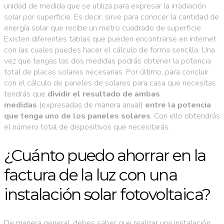
unidad de medida que se utiliza para expresar la irradiación
solar por superficie. Es decir, sirve para conocer la cantidad de
energía solar que recibe un metro cuadrado de superficie.
Existen diferentes tablas que pueden encontrarse en internet
con las cuales puedes hacer el cálculo de forma sencilla. Una
vez que tengas las dos medidas podrás obtener la potencia
total de placas solares necesarias. Por último, para concluir
con el cálculo de paneles de solares para casa que necesitas
tendrás que
dividir el resultado de ambas
medidas
(expresadas de manera anual)
entre la potencia
que tenga uno de los paneles solares
. Con ello obtendrás
el número total de dispositivos que necesitarás.
¿Cuánto puedo ahorrar en la
factura de la luz con una
instalación solar fotovoltaica?
De manera general, debes saber que realizar una instalación