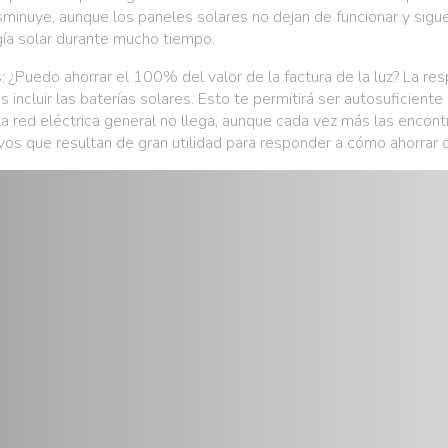
minuye, aunque los paneles solares no dejan de funcionar y sigue
gía solar durante mucho tiempo.
¿Puedo ahorrar el 100% del valor de la factura de la luz? La res
incluir las baterías solares. Esto te permitirá ser autosuficiente
de la red eléctrica general no llega, aunque cada vez más las en
os que resultan de gran utilidad para responder a cómo ahorrar c