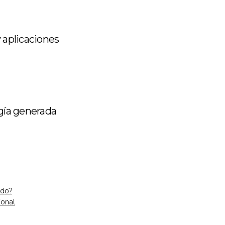
y aplicaciones
rgía generada
ado?
ional