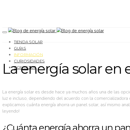
TIENDA SOLAR
GUÍAS
INFORMACIÓN
CURIOSIDADES
La energía solar en e
CONSEJOS
La energía solar es desde hace ya muchos años una de las op
luz e incluso, dependiendo del acuerdo con la comercializadora
explicamos cuánta energía ahorra un panel solar, así mismo ana
leyendo!
¿Cuánta energía ahorra un pane