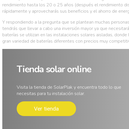
rendimiento hasta los 20 o 25 años (después el rendimiento dis
rápidamente y aprovecharás sus beneficios y el ahorro de ener
Y respondiendo a la pregunta que se plantean muchas personas: 
tendrás que llevar a cabo una inversión mayor ya que necesitarás 
baterías se utilizan en las instalaciones solares aisladas, don
gran variedad de baterías diferentes con precios muy competitiv
Tienda solar online
Visita la tienda de SolarPlak y encuentra todo lo que
necesitas para tu instalación solar.
Ver tienda