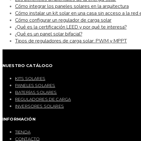
Cómo integrar los paneles solares en la arquitectura
Cómo instalar un kit solar en una casa sin acceso a la red 
Cómo configurar un regulador de carga solar
¿Qué es la certificación LEED y por qué te interesa?
¿Qué es un panel solar bifacial?
Tipos de reguladores de carga solar: PWM y MPPT
NUESTRO CATÁLOGO
KITS SOLARES
PANELES SOLARES
BATERÍAS SOLARES
REGULADORES DE CARGA
INVERSORES SOLARES
INFORMACIÓN
TIENDA
CONTACTO