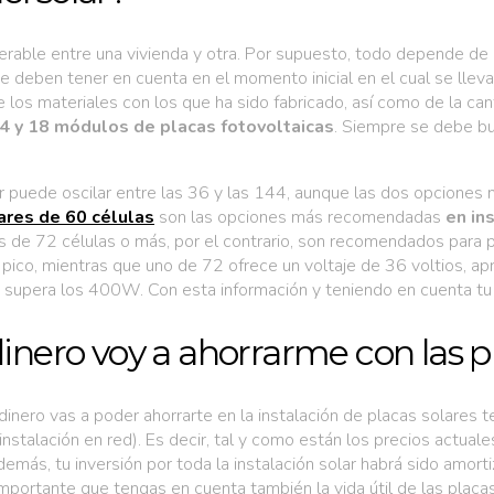
derable entre una vivienda y otra. Por supuesto, todo depende de
 deben tener en cuenta en el momento inicial en el cual se lleva a
e los materiales con los que ha sido fabricado, así como de la can
 4 y 18 módulos
de placas fotovoltaicas
. Siempre se debe bus
ar puede oscilar entre las 36 y las 144, aunque las dos opcione
ares de 60 células
son las opciones más recomendadas
en in
 de 72 células o más, por el contrario, son recomendados para 
os pico, mientras que uno de 72 ofrece un voltaje de 36 voltios, 
e supera los 400W. Con esta información y teniendo en cuenta tu
inero voy a ahorrarme con las p
dinero vas a poder ahorrarte en la instalación de placas solares
nstalación en red). Es decir, tal y como están los precios actual
demás, tu inversión por toda la instalación solar habrá sido amor
portante que tengas en cuenta también la vida útil de las placa