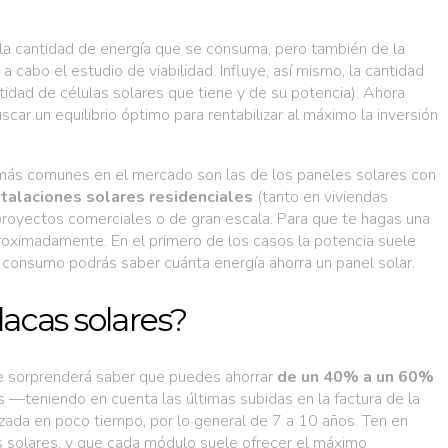
 la cantidad de energía que se consuma, pero también de la
 cabo el estudio de viabilidad. Influye, así mismo, la cantidad
tidad de células solares que tiene y de su potencia). Ahora
car un equilibrio óptimo para rentabilizar al máximo la inversión
s más comunes en el mercado son las de los paneles solares con
stalaciones solares residenciales
(tanto en viviendas
proyectos comerciales o de gran escala. Para que te hagas una
aproximadamente. En el primero de los casos la potencia suele
 consumo podrás saber cuánta energía ahorra un panel solar.
lacas solares?
 te sorprenderá saber que puedes ahorrar
de un 40% a un 60%
es —teniendo en cuenta las últimas subidas en la factura de la
tizada en poco tiempo, por lo general de 7 a 10 años. Ten en
s solares, y que cada módulo suele ofrecer el máximo