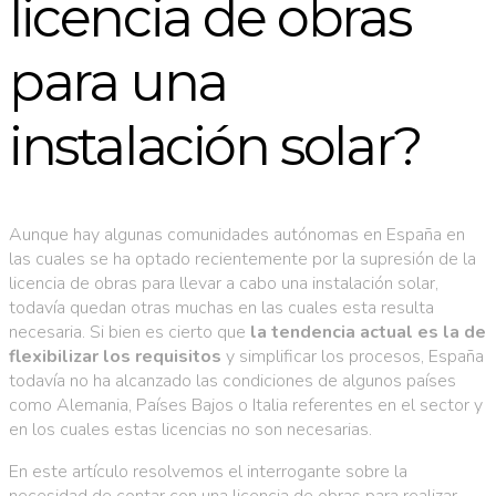
licencia de obras
para una
instalación solar?
Aunque hay algunas comunidades autónomas en España en
las cuales se ha optado recientemente por la supresión de la
licencia de obras para llevar a cabo una instalación solar,
todavía quedan otras muchas en las cuales esta resulta
necesaria. Si bien es cierto que
la tendencia actual es la de
flexibilizar los requisitos
y simplificar los procesos, España
todavía no ha alcanzado las condiciones de algunos países
como Alemania, Países Bajos o Italia referentes en el sector y
en los cuales estas licencias no son necesarias.
En este artículo resolvemos el interrogante sobre la
necesidad de contar con una licencia de obras para realizar