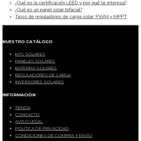
¿Qué es la certificación LEED y por qué te interesa?
¿Qué es un panel solar bifacial?
Tipos de reguladores de carga solar: PWM y MPPT
NUESTRO CATÁLOGO
KITS SOLARES
PANELES SOLARES
BATERÍAS SOLARES
REGULADORES DE CARGA
INVERSORES SOLARES
INFORMACIÓN
TIENDA
CONTACTO
AVISO LEGAL
POLÍTICA DE PRIVACIDAD
CONDICIONES DE COMPRA Y ENVÍO