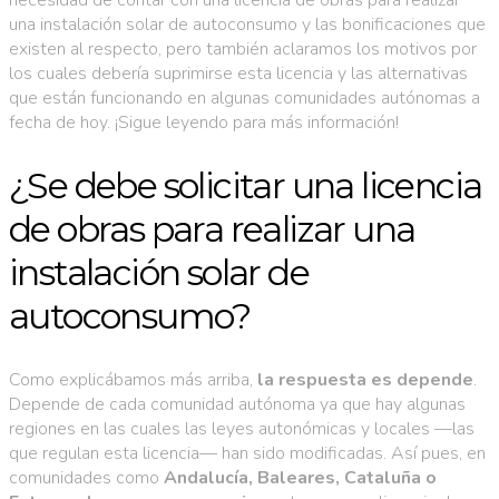
una instalación solar de autoconsumo y las bonificaciones que
existen al respecto, pero también aclaramos los motivos por
los cuales debería suprimirse esta licencia y las alternativas
que están funcionando en algunas comunidades autónomas a
fecha de hoy. ¡Sigue leyendo para más información!
¿Se debe solicitar una licencia
de obras para realizar una
instalación solar de
autoconsumo?
Como explicábamos más arriba,
la respuesta es depende
.
Depende de cada comunidad autónoma ya que hay algunas
regiones en las cuales las leyes autonómicas y locales —las
que regulan esta licencia— han sido modificadas. Así pues, en
comunidades como
Andalucía, Baleares, Cataluña o