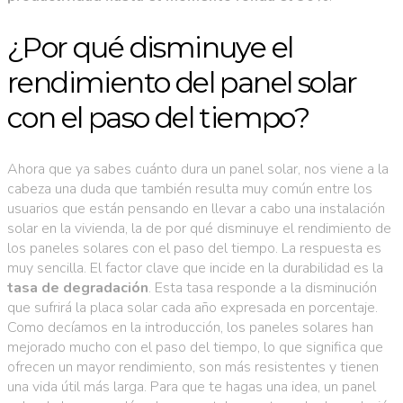
¿Por qué disminuye el
rendimiento del panel solar
con el paso del tiempo?
Ahora que ya sabes cuánto dura un panel solar, nos viene a la
cabeza una duda que también resulta muy común entre los
usuarios que están pensando en llevar a cabo una instalación
solar en la vivienda, la de por qué disminuye el rendimiento de
los paneles solares con el paso del tiempo. La respuesta es
muy sencilla. El factor clave que incide en la durabilidad es la
tasa de degradación
. Esta tasa responde a la disminución
que sufrirá la placa solar cada año expresada en porcentaje.
Como decíamos en la introducción, los paneles solares han
mejorado mucho con el paso del tiempo, lo que significa que
ofrecen un mayor rendimiento, son más resistentes y tienen
una vida útil más larga. Para que te hagas una idea, un panel