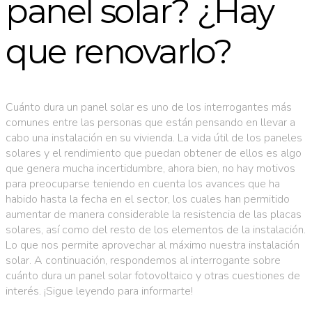
panel solar? ¿Hay
que renovarlo?
Cuánto dura un panel solar es uno de los interrogantes más
comunes entre las personas que están pensando en llevar a
cabo una instalación en su vivienda. La vida útil de los paneles
solares y el rendimiento que puedan obtener de ellos es algo
que genera mucha incertidumbre, ahora bien, no hay motivos
para preocuparse teniendo en cuenta los avances que ha
habido hasta la fecha en el sector, los cuales han permitido
aumentar de manera considerable la resistencia de las placas
solares, así como del resto de los elementos de la instalación.
Lo que nos permite aprovechar al máximo nuestra instalación
solar. A continuación, respondemos al interrogante sobre
cuánto dura un panel solar fotovoltaico y otras cuestiones de
interés. ¡Sigue leyendo para informarte!