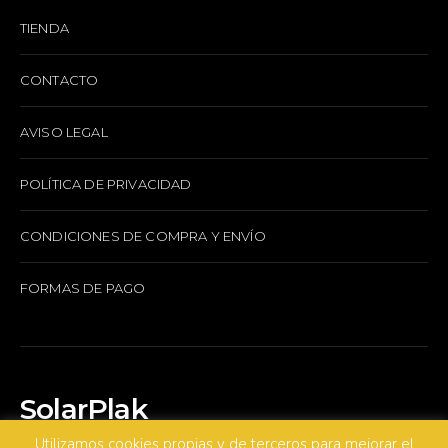
TIENDA
CONTACTO
AVISO LEGAL
POLÍTICA DE PRIVACIDAD
CONDICIONES DE COMPRA Y ENVÍO
FORMAS DE PAGO
SolarPlak
Utilizamos cookies propias y de terceros para mejorar el
Copyright © 2023