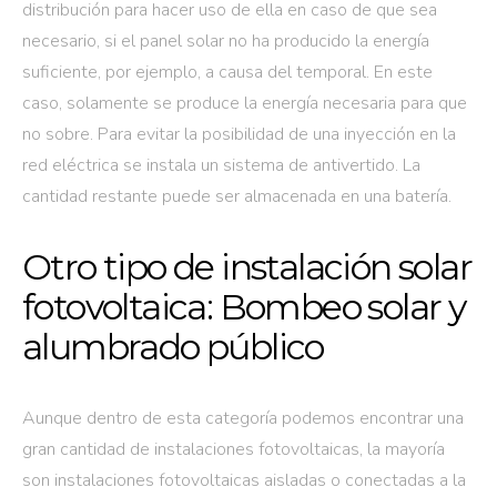
distribución para hacer uso de ella en caso de que sea
necesario, si el panel solar no ha producido la energía
suficiente, por ejemplo, a causa del temporal. En este
caso, solamente se produce la energía necesaria para que
no sobre. Para evitar la posibilidad de una inyección en la
red eléctrica se instala un sistema de antivertido. La
cantidad restante puede ser almacenada en una batería.
Otro tipo de instalación solar
fotovoltaica: Bombeo solar y
alumbrado público
Aunque dentro de esta categoría podemos encontrar una
gran cantidad de instalaciones fotovoltaicas, la mayoría
son instalaciones fotovoltaicas aisladas o conectadas a la