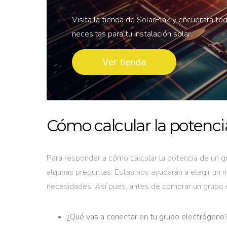
Visita la tienda de SolarPlak y encuentra to
necesitas para tu instalación solar.
Ver tienda
Cómo calcular la potenc
Para responder a cómo calcular la potencia de un 
algunas preguntas. Estas nos ayudarán a elegir un 
necesidades. Así pues, antes de comprar un grupo e
¿Qué vas a conectar en tu grupo electrógeno