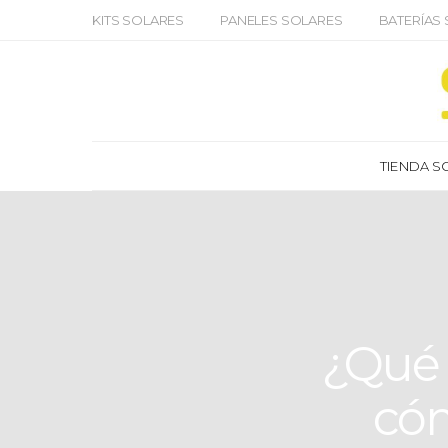
KITS SOLARES
PANELES SOLARES
BATERÍAS
TIENDA S
¿Qué 
cóm