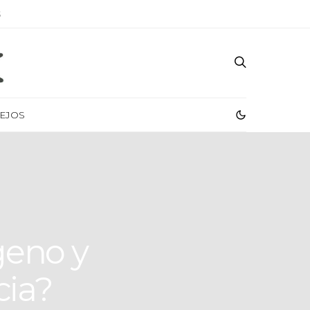
S
EJOS
geno y
cia?