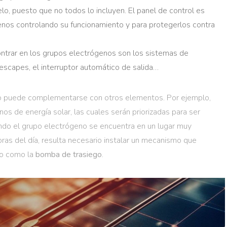
o, puesto que no todos lo incluyen. El panel de control es
genos controlando su funcionamiento y para protegerlos contra
ntrar en los grupos electrógenos son los sistemas de
 escapes, el interruptor automático de salida…
no puede complementarse con otros elementos. Por ejemplo,
os de energía solar, las cuales serán priorizadas para ser
ando el grupo electrógeno se encuentra en un lugar muy
oras del día, resulta necesario instalar un mecanismo que
do como la
bomba de trasiego
.