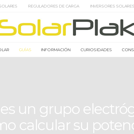
 SOLARES
REGULADORES DE CARGA
INVERSORES SOLARE
OLAR
GUÍAS
INFORMACIÓN
CURIOSIDADES
CONS
es un grupo electró
o calcular su poten