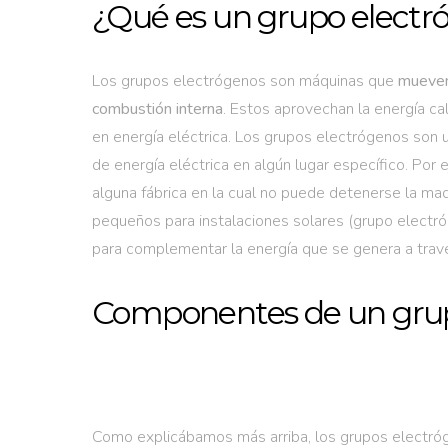
¿Qué es un grupo electr
Los grupos electrógenos son máquinas que
mueven 
combustión interna
. Estos aprovechan la energía cal
en energía eléctrica. Los grupos electrógenos son ut
de energía eléctrica en algún lugar específico. Por 
alguna fábrica en la cual no puede detenerse la m
pequeños para instalaciones solares (grupo electróge
para complementar la energía que se genera a través
Componentes de un grup
Como explicábamos más arriba, los grupos electró