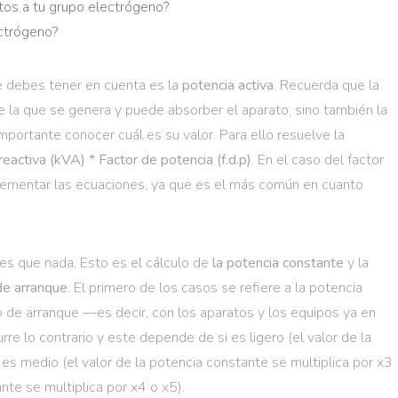
tos a tu grupo electrógeno?
ectrógeno?
e debes tener en cuenta es la
potencia activa
. Recuerda que la
 la que se genera y puede absorber el aparato, sino también la
 importante conocer cuál es su valor. Para ello resuelve la
eactiva (kVA) * Factor de potencia (f.d.p)
. En el caso del factor
mplementar las ecuaciones, ya que es el más común en cuanto
s que nada. Esto es el cálculo de
la potencia constante
y la
 de arranque
. El primero de los casos se refiere a la potencia
o de arranque —es decir, con los aparatos y los equipos ya en
re lo contrario y este depende de si es ligero (el valor de la
 es medio (el valor de la potencia constante se multiplica por x3
nte se multiplica por x4 o x5).