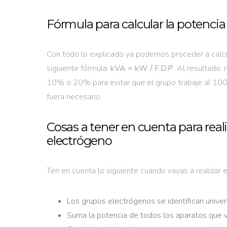
Fórmula para calcular la potenci
Con todo lo explicado ya podemos proceder a calcul
siguiente fórmula:
kVA = kW / F.D.P
. Al resultado,
10% o 20% para evitar que el grupo trabaje al 10
fuera necesario.
Cosas a tener en cuenta para reali
electrógeno
Ten en cuenta lo siguiente cuando vayas a realizar e
Los grupos electrógenos se identifican unive
Suma la potencia de todos los aparatos que v