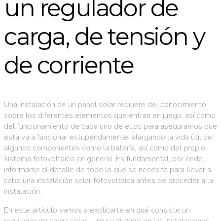
un regulador de
carga, de tensión y
de corriente
Una instalación de un panel solar requiere del conocimiento
sobre los diferentes elementos que entran en juego, así como
del funcionamiento de cada uno de ellos para asegurarnos que
esta va a funcionar estupendamente, alargando la vida útil de
algunos componentes como la batería, así como del propio
sistema fotovoltaico en general. Es fundamental, por ende,
informarse al detalle de todo lo que se necesita para llevar a
cabo una instalación solar fotovoltaica antes de proceder a la
instalación.
En este artículo vamos a explicarte en qué consiste un
regulador de carga solar —muy utilizado en las instalaciones