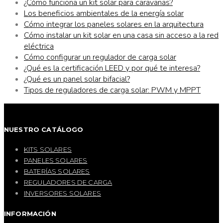
¿Cómo funciona un kit solar para caravanas?
Los beneficios ambientales de la energía solar
Cómo integrar los paneles solares en la arquitectura
Cómo instalar un kit solar en una casa sin acceso a la red
eléctrica
Cómo configurar un regulador de carga solar
¿Qué es la certificación LEED y por qué te interesa?
¿Qué es un panel solar bifacial?
Tipos de reguladores de carga solar: PWM y MPPT
NUESTRO CATÁLOGO
KITS SOLARES
PANELES SOLARES
BATERÍAS SOLARES
REGULADORES DE CARGA
INVERSORES SOLARES
INFORMACIÓN