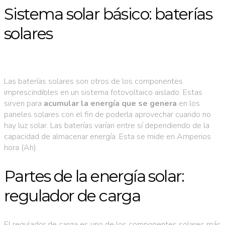
Sistema solar básico: baterías
solares
Las baterías solares son otros de los componentes
imprescindibles en un sistema fotovoltaico aislado. Estas
sirven para
acumular la energía que se genera
en los
paneles solares con el fin de poderla aprovechar cuando no
hay luz solar. Las baterías varían entre sí dependiendo de la
capacidad de almacenar energía. Esta se mide en Amperios
hora (Ah).
Partes de la energía solar:
regulador de carga
El regulador de carga es uno de los componentes solares más