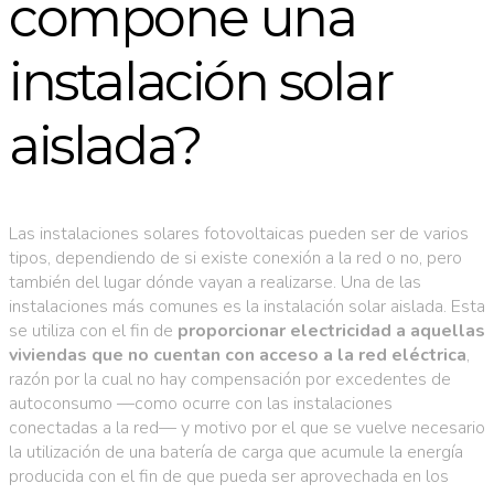
compone una
instalación solar
aislada?
Las instalaciones solares fotovoltaicas pueden ser de varios
tipos, dependiendo de si existe conexión a la red o no, pero
también del lugar dónde vayan a realizarse. Una de las
instalaciones más comunes es la instalación solar aislada. Esta
se utiliza con el fin de
proporcionar electricidad a aquellas
viviendas que no cuentan con acceso a la red eléctrica
,
razón por la cual no hay compensación por excedentes de
autoconsumo —como ocurre con las instalaciones
conectadas a la red— y motivo por el que se vuelve necesario
la utilización de una batería de carga que acumule la energía
producida con el fin de que pueda ser aprovechada en los