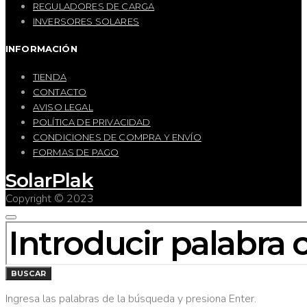
REGULADORES DE CARGA
INVERSORES SOLARES
INFORMACIÓN
TIENDA
CONTACTO
AVISO LEGAL
POLÍTICA DE PRIVACIDAD
CONDICIONES DE COMPRA Y ENVÍO
FORMAS DE PAGO
SolarPlak
Copyright © 2023
BUSCAR
POR:
BUSCAR
Ingresa las palabras de la búsqueda y presiona Enter.