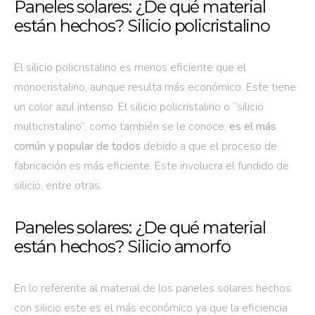
Paneles solares: ¿De qué material
están hechos? Silicio policristalino
El silicio policristalino es menos eficiente que el
monocristalino, aunque resulta más económico. Este tiene
un color azul intenso. El silicio policristalino o “silicio
multicristalino”, como también se le conoce,
es el más
común y popular de todos
debido a que el proceso de
fabricación es más eficiente. Este involucra el fundido de
silicio, entre otras.
Paneles solares: ¿De qué material
están hechos? Silicio amorfo
En lo referente al material de los paneles solares hechos
con silicio este es el más económico ya que la eficiencia