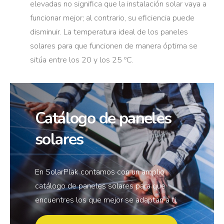
elevadas no significa que la instalación solar vaya a
funcionar mejor; al contrario, su eficiencia puede
disminuir. La temperatura ideal de los paneles
solares para que funcionen de manera óptima se
sitúa entre los 20 y los 25 ºC.
Catálogo de paneles
solares
En SolarPlak contamos con un amplio
catálogo de paneles solares para que
encuentres los que mejor se adaptan a ti.