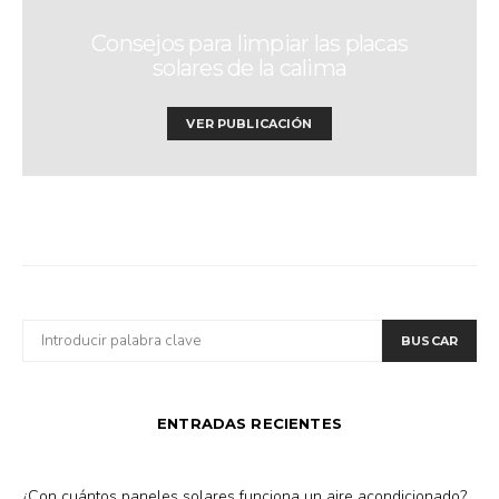
Consejos para limpiar las placas
solares de la calima
VER PUBLICACIÓN
BUSCAR
BUSCAR
POR:
ENTRADAS RECIENTES
¿Con cuántos paneles solares funciona un aire acondicionado?