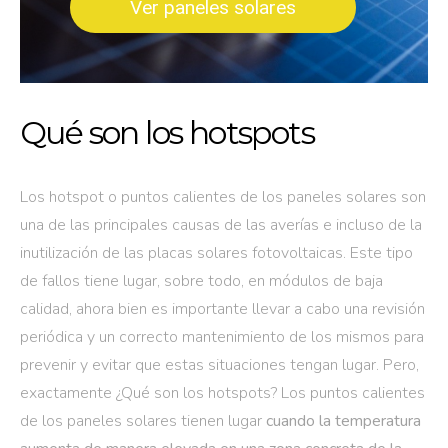
Ver paneles solares
Qué son los hotspots
Los hotspot o puntos calientes de los paneles solares son
una de las principales causas de las averías e incluso de la
inutilización de las placas solares fotovoltaicas. Este tipo
de fallos tiene lugar, sobre todo, en módulos de baja
calidad, ahora bien es importante llevar a cabo una revisión
periódica y un correcto mantenimiento de los mismos para
prevenir y evitar que estas situaciones tengan lugar. Pero,
exactamente ¿Qué son los hotspots? Los puntos calientes
de los paneles solares tienen lugar
cuando la temperatura