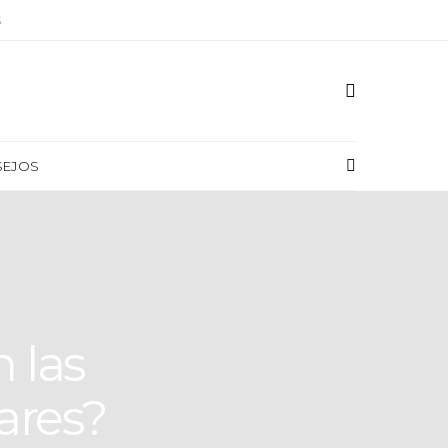
S
SEJOS
 las
ares?