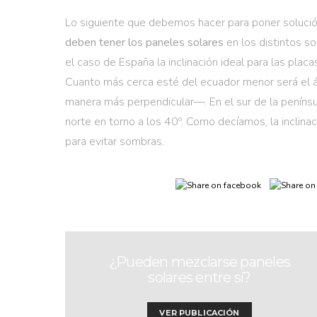
Lo siguiente que debemos hacer para poner soluci
deben tener los paneles solares
en los distintos so
el caso de España la inclinación ideal para las placa
Cuanto más cerca esté del ecuador menor será el á
manera más perpendicular—. En el sur de la península
norte en torno a los 40º. Como decíamos, la inclina
para evitar sombras.
¿Pueden mezclarse paneles
solares entre sí?
VER PUBLICACIÓN