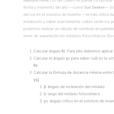
teléfono móvil
con las cuales se puede comprobar las
fecha y momento del año —como
Sun Seeker
—. Es
del sol en el solsticio de invierno —la más crítica
instalación y saber exactamente cuáles serán los 
podemos realizar un cálculo de sombras en paneles
tener de separación los módulos fotovoltaicos. En 
Calcular ángulo θz. Para ello debemos aplicar
Calcular el ángulo ɣs para saber cuál es la s
θz
.
Calcular la fórmula de distancia mínima entre 
ɣs]
.
β: ángulo de inclinación del módulo.
b: largo del módulo fotovoltaico.
ɣs: ángulo crítico en el solsticio de invie