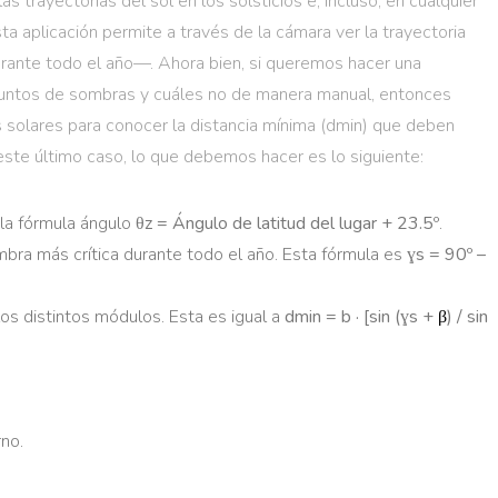
 trayectorias del sol en los solsticios e, incluso, en cualquier
ta aplicación permite a través de la cámara ver la trayectoria
 durante todo el año—. Ahora bien, si queremos hacer una
puntos de sombras y cuáles no de manera manual, entonces
 solares para conocer la distancia mínima (dmin) que deben
este último caso, lo que debemos hacer es lo siguiente:
 la fórmula ángulo
θz = Ángulo de latitud del lugar + 23.5º
.
ombra más crítica durante todo el año. Esta fórmula es
ɣs = 90º –
los distintos módulos. Esta es igual a
dmin = b · [sin (ɣs +
β
) / sin
rno.