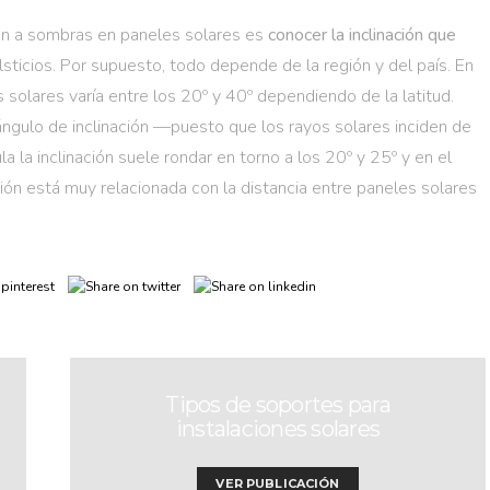
ón a sombras en paneles solares es
conocer la inclinación que
lsticios. Por supuesto, todo depende de la región y del país. En
s solares varía entre los 20º y 40º dependiendo de la latitud.
ngulo de inclinación —puesto que los rayos solares inciden de
 la inclinación suele rondar en torno a los 20º y 25º y en el
ción está muy relacionada con la distancia entre paneles solares
Tipos de soportes para
instalaciones solares
VER PUBLICACIÓN