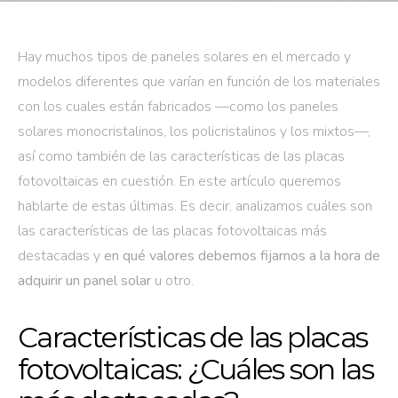
Hay muchos tipos de paneles solares en el mercado y
modelos diferentes que varían en función de los materiales
con los cuales están fabricados —como los paneles
solares monocristalinos, los policristalinos y los mixtos—,
así como también de las características de las placas
fotovoltaicas en cuestión. En este artículo queremos
hablarte de estas últimas. Es decir, analizamos cuáles son
las características de las placas fotovoltaicas más
destacadas y
en qué valores debemos fijarnos a la hora de
adquirir un panel solar
u otro.
Características de las placas
fotovoltaicas: ¿Cuáles son las